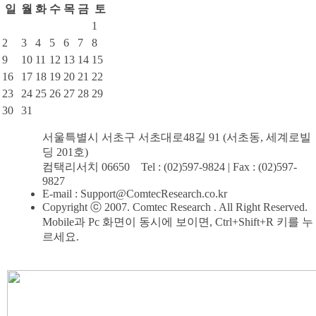
일
월
화
수
목
금
토
1
2
3
4
5
6
7
8
9
10
11
12
13
14
15
16
17
18
19
20
21
22
23
24
25
26
27
28
29
30
31
서울특별시 서초구 서초대로48길 91 (서초동, 세계로빌
딩 201호)
컴택리서치 06650 Tel : (02)597-9824 | Fax : (02)597-
9827
E-mail :
Support@ComtecResearch.co.kr
Copyright
ⓒ
2007.
Comtec Research
. All Right Reserved.
Mobile과 Pc 화면이 동시에 보이면, Ctrl+Shift+R 키를 누
르세요.